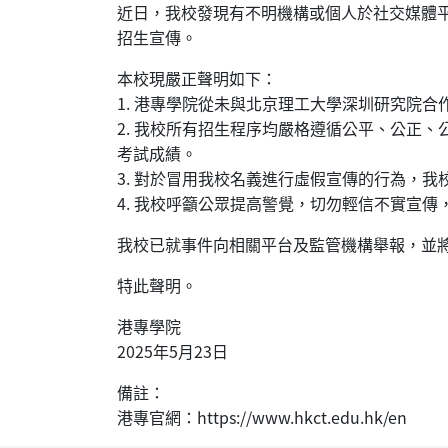
近日，我校發現有不明機構或個人於社交媒體
招生宣傳。
本校現嚴正聲明如下：
1. 港專學院從未與北京理工大學深圳研究院
2. 我校所有招生程序均嚴格遵循公平、公正
考試成績。
3. 對於冒用我校名義進行虛假宣傳的行為，
4. 我校呼籲公眾提高警覺，切勿輕信不實宣
我校已就事件向相關平台及監管機構舉報，並
特此聲明。
港專學院
2025年5月23日
備註：
港專官網：https://www.hkct.edu.hk/en