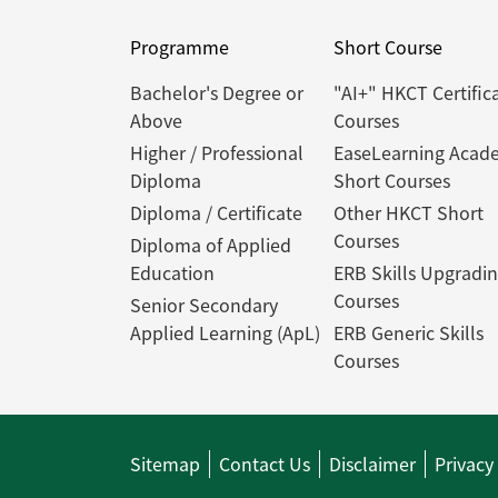
Programme
Short Course
Bachelor's Degree or
"AI+" HKCT Certific
Above
Courses
Higher / Professional
EaseLearning Acad
Diploma
Short Courses
Diploma / Certificate
Other HKCT Short
Courses
Diploma of Applied
Education
ERB Skills Upgradi
Courses
Senior Secondary
Applied Learning (ApL)
ERB Generic Skills
Courses
Sitemap
Contact Us
Disclaimer
Privacy