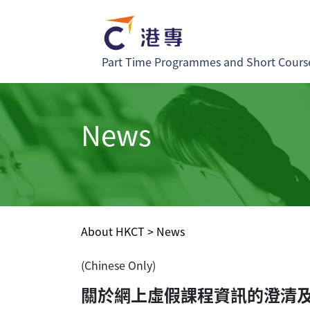
Part Time Programmes and Short Cours
News
About HKCT
>
News
(Chinese Only)
關於網上虛假課程資訊的澄清