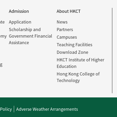
Admission
About HKCT
ate
Application
News
Scholarship and
Partners
emy
Government Financial
Campuses
Assistance
Teaching Facilities
Download Zone
HKCT Institute of Higher
ng
Education
Hong Kong College of
Technology
 Policy
Adverse Weather Arrangements