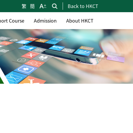
繁
簡
Back to HKCT
hort Course
Admission
About HKCT