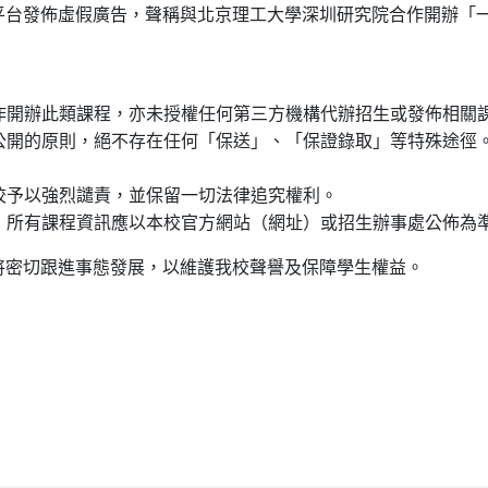
平台發佈虛假廣告，聲稱與北京理工大學深圳研究院合作開辦「
合作開辦此類課程，亦未授權任何第三方機構代辦招生或發佈相
、公開的原則，絕不存在任何「保送」、「保證錄取」等特殊途徑
我校予以強烈譴責，並保留一切法律追究權利。
傳，所有課程資訊應以本校官方網站（網址）或招生辦事處公佈為
將密切跟進事態發展，以維護我校聲譽及保障學生權益。