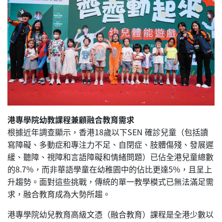
港專學院幼教課程兼顧融合教育需求
根據近年調查顯示，香港18歲以下SEN 確診兒童（包括讀
寫障礙、多動症和專注力不足、自閉症、肢體傷殘、發展遲
緩、聽障、視障和言語障礙和情緒問題）已佔全港兒童總數
的8.7%，而非華語學童在幼稚園中的佔比更達5%，且呈上
升趨勢。面對這些挑戰，傳統的單一教學模式已無法滿足需
求，融合教育成為大勢所趨。
港專學院幼兒教育高級文憑（融合教育）課程是全港少數以