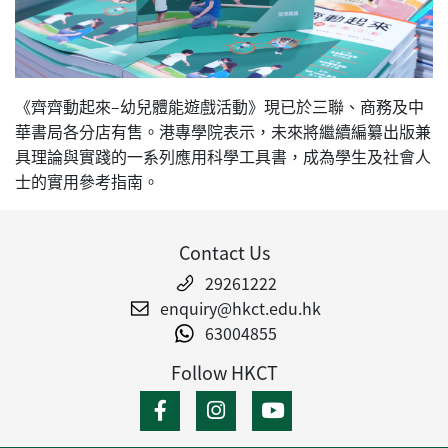
《齊齊動起來–幼兒體能遊戲活動》現已於三聯、商務及中
華書局各分店有售。港專學院表示，未來將繼續編纂出版兼
具理論與實踐的一系列應用科學工具書，成為學生及社會人
士的實用參考指南。
Contact Us
29261222
enquiry@hkct.edu.hk
63004855
Follow HKCT