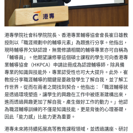
港專學院社會科學院院長、香港專業輔導協會會長崔日雄教
授則以「職涯規劃中的輔導元素」為題進行分享。他指出，
現時輔導界欠缺認證，無需修讀相關的輔導專業亦可自稱為
「輔導員」。他期望讓修畢這個碩士課程的學生可向香港專
業輔導協會（HKPCA）申請註冊成為認證輔導師，除具備
專業的知識與技能外，專業認受性也可大大提升。此外，崔
教授分享職涯輔導的關鍵是要啟發學生了解自我，並了解工
作世界，從而在兩者之間找到契合。他指出：「職涯輔導就
是透過環境塑造，讓學生的興趣在工作中被逐漸建構出來，
進而透過興趣更加了解自我，產生做好工作的動力。」他認
為職涯輔導訓練的不僅是知識技能，更是背後的心理基礎，
因此「能力感」比能力更為重要。
港專未來將持續拓展高等教育課程領域，並透過講座、研討