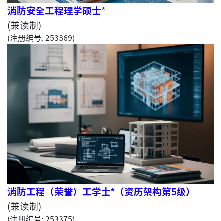
消防安全工程理学硕士
*
(兼读制)
(注册编号: 253369)
消防工程（荣誉）工学士*
（
资历
架构第5级）
(兼读制)
(注册编号: 253375)