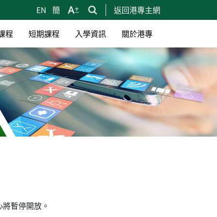
EN
簡
返回港專主網
課程
短期課程
入學資訊
關於港專
心將暫停開放。