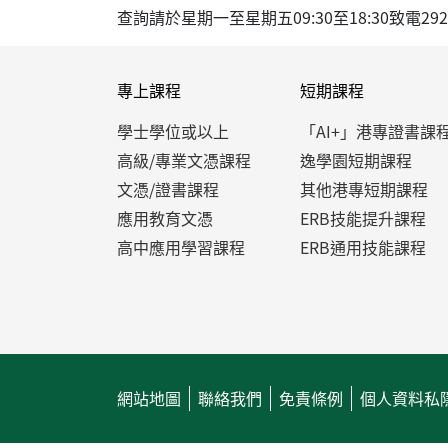
查詢請於星期一至星期五09:30至18:30致電2926-12
專上課程
短期課程
學士學位或以上
「AI+」港專證書課
高級/專業文憑課程
逸學園短期課程
文憑/證書課程
其他港專短期課程
應用教育文憑
ERB技能提升課程
高中應用學習課程
ERB通用技能課程
網站地圖
聯絡我們
免責條例
個人資料私