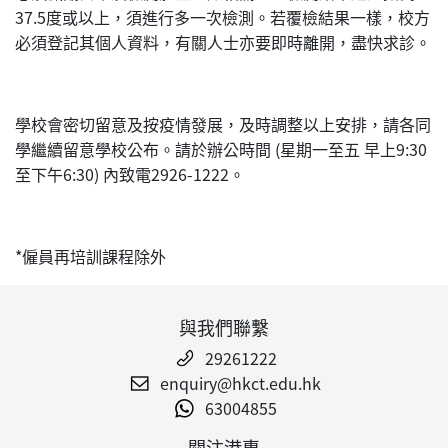
37.5度或以上，須進行多一次檢測。若覆檢結果一樣，校方
必須登記其個人資料，有關人士亦要即時離開，盡快求診。
學校會密切留意及按疫情發展，及時調整以上安排，請各同
學繼續留意學校公布。請於辦公時間 (星期一至五 早上9:30
至下午6:30) 內致電2926-1222。
*僱員再培訓課程除外
與我們聯繫
29261222
enquiry@hkct.edu.hk
63004855
關注港專