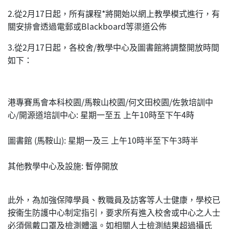
2.從2月17日起，所有課程*將開始以網上教學模式進行，有
關安排會透過電郵或Blackboard等渠道公佈
3.從2月17日起，各校舍/教學中心及圖書館將調整開放時間
如下：
港專賽馬會本科校園/馬鞍山校園/何文田校園/佐敦培訓中
心/開源道培訓中心: 星期一至五 上午10時至下午4時
圖書館 (馬鞍山): 星期一及三 上午10時半至下午3時半
其他教學中心及設施: 暫停開放
此外，為加強保障學員、教職員及訪客等人士健康，學校已
按衞生防護中心制定指引，要求所有進入校舍或中心之人士
必須佩戴口罩及檢測體溫。如相關人士檢測結果超過攝氏