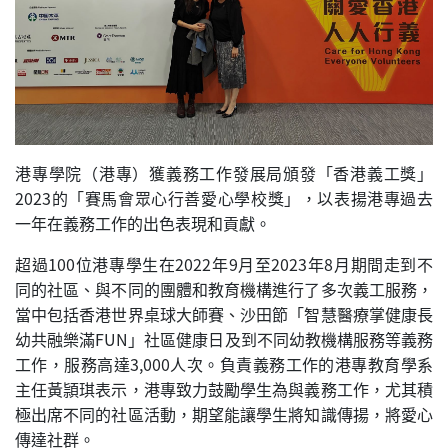
港專學院（港專）獲義務工作發展局頒發「香港義工獎」
2023的「賽馬會眾心行善愛心學校獎」，以表揚港專過去
一年在義務工作的出色表現和貢獻。
超過100位港專學生在2022年9月至2023年8月期間走到不
同的社區、與不同的團體和教育機構進行了多次義工服務，
當中包括香港世界桌球大師賽、沙田節「智慧醫療掌健康長
幼共融樂滿FUN」社區健康日及到不同幼教機構服務等義務
工作，服務高達3,000人次。負責義務工作的港專教育學系
主任黃頴琪表示，港專致力鼓勵學生為與義務工作，尤其積
極出席不同的社區活動，期望能讓學生將知識傳揚，將愛心
傳達社群。