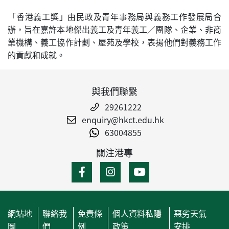
「香港義工獎」由民政及青年事務局與義務工作發展局合
辦，旨在嘉許本地傑出義工及青年義工／團隊、企業、非商
業機構、義工協作計劃、屋苑及學校，表揚他們對義務工作
的貢獻和成就。
與我們聯繫
29261222
enquiry@hkct.edu.hk
63004855
關注港專
網站地
聯絡我
免責條
個人資料私隱
惡劣天氣
圖
們
例
政策
安排