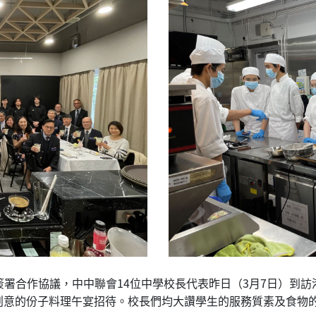
署合作協議，中中聯會14位中學校長代表昨日（3月7日）到
創意的份子料理午宴招待。校長們均大讚學生的服務質素及食物