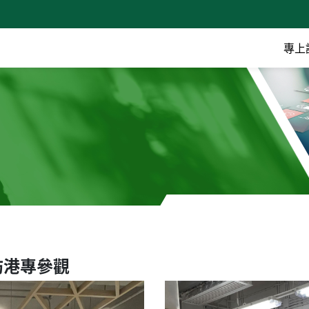
專上
訪港專參觀