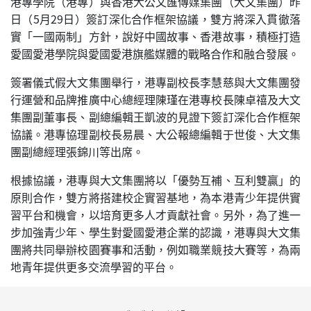
港專學院（港專）與香港大公文匯傳媒集團（大文集團）昨
日（5月29日）簽訂深化合作框架協議，雙方將深入貫徹落
實「一國兩制」方針，說好中國故事、香港故事，積極打造
愛國愛港學院與愛國愛港旗艦媒體的戰略合作和融合發展。
簽署儀式假大文集團舉行，港專副校長李慧慈與大文集團發
行運營和品牌推廣中心總經理陳瑾在港專校長陳卓禧及大文
集團副董事長、副總編輯王凱波的見證下簽訂深化合作框架
協議。港專協理副校長易晨、大公報總編輯于世俊、大文集
團副總經理張錦川等出席。
根據協議，港專與大文集團將以「優勢互補、互利雙贏」的
原則合作，雙方將搭建校企實習基地，為本港青少年提供實
習平台和機會，以培育更多人才貢獻社會。另外，為了進一
步加強青少年、學生對愛國愛港企業的認識，港專與大文集
團將共同舉辦校園賽事和活動，例如職業競技大賽等，為兩
地青年提供更多交流學習的平台。