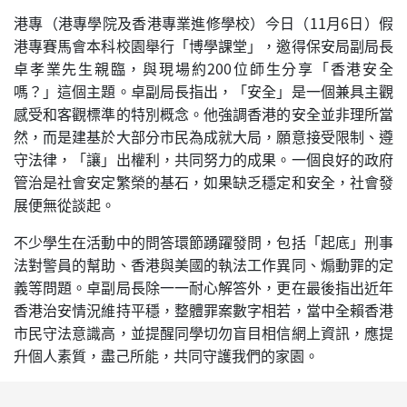
港專（港專學院及香港專業進修學校）今日（11月6日）假
港專賽馬會本科校園舉行「博學課堂」，邀得保安局副局長
卓孝業先生親臨，與現場約200位師生分享「香港安全
嗎？」這個主題。卓副局長指出，「安全」是一個兼具主觀
感受和客觀標準的特別概念。他強調香港的安全並非理所當
然，而是建基於大部分市民為成就大局，願意接受限制、遵
守法律，「讓」出權利，共同努力的成果。一個良好的政府
管治是社會安定繁榮的基石，如果缺乏穩定和安全，社會發
展便無從談起。
不少學生在活動中的問答環節踴躍發問，包括「起底」刑事
法對警員的幫助、香港與美國的執法工作異同、煽動罪的定
義等問題。卓副局長除一一耐心解答外，更在最後指出近年
香港治安情況維持平穩，整體罪案數字相若，當中全賴香港
市民守法意識高，並提醒同學切勿盲目相信網上資訊，應提
升個人素質，盡己所能，共同守護我們的家園。