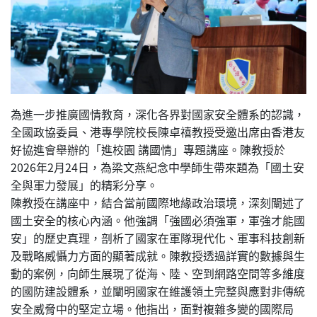
為進一步推廣國情教育，深化各界對國家安全體系的認識，
全國政協委員、港專學院校長陳卓禧教授受邀出席由香港友
好協進會舉辦的「進校園 講國情」專題講座。陳教授於
2026年2月24日，為梁文燕紀念中學師生帶來題為「國土安
全與軍力發展」的精彩分享。
陳教授在講座中，結合當前國際地緣政治環境，深刻闡述了
國土安全的核心內涵。他強調「強國必須強軍，軍強才能國
安」的歷史真理，剖析了國家在軍隊現代化、軍事科技創新
及戰略威懾力方面的顯著成就。陳教授透過詳實的數據與生
動的案例，向師生展現了從海、陸、空到網路空間等多維度
的國防建設體系，並闡明國家在維護領土完整與應對非傳統
安全威脅中的堅定立場。他指出，面對複雜多變的國際局