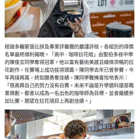
經過多輪緊張比拼及專業評審團的嚴謹評核，各組別的得獎
名單最終順利揭曉。「高中 - 咖啡拉花組」由聖伯多祿中學
的陳俊言同學奪得冠軍。他以富有藝術美感且線條流暢的拉
花創作，在賽場上成功拔得頭籌。陳同學去年已曾參賽，今
年再接再厲，終如願勇奪佳績。陳同學難掩喜悅地表示：
「很高興自己的努力沒有白費。未來不論是升學選科還是職
業規劃，都會以成為一名出色的咖啡師為目標，並會繼續參
加比賽，期望在拉花項目上再創佳績。」