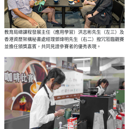
教育局總課程發展主任（應用學習）洪志彬先生（左三）及
香港資歷架構秘書處經理鄧煒明先生（右二）撥冗蒞臨觀賽
並擔任頒獎嘉賓，共同見證參賽者的優秀表現。