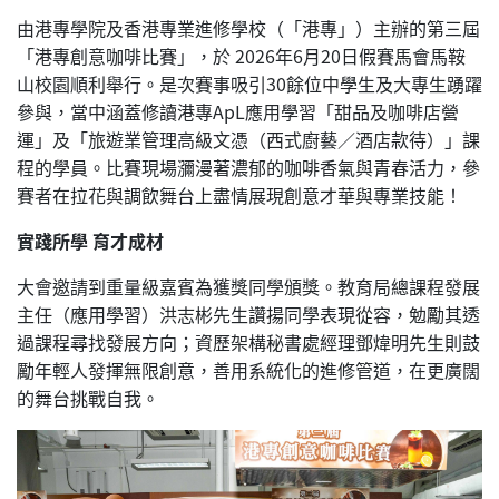
由港專學院及香港專業進修學校（「港專」）主辦的第三屆
「港專創意咖啡比賽」，於 2026年6月20日假賽馬會馬鞍
山校園順利舉行。是次賽事吸引30餘位中學生及大專生踴躍
參與，當中涵蓋修讀港專ApL應用學習「甜品及咖啡店營
運」及「旅遊業管理高級文憑（西式廚藝／酒店款待）」課
程的學員。比賽現場瀰漫著濃郁的咖啡香氣與青春活力，參
賽者在拉花與調飲舞台上盡情展現創意才華與專業技能！
實踐所學 育才成材
大會邀請到重量級嘉賓為獲獎同學頒獎。教育局總課程發展
主任（應用學習）洪志彬先生讚揚同學表現從容，勉勵其透
過課程尋找發展方向；資歷架構秘書處經理鄧煒明先生則鼓
勵年輕人發揮無限創意，善用系統化的進修管道，在更廣闊
的舞台挑戰自我。