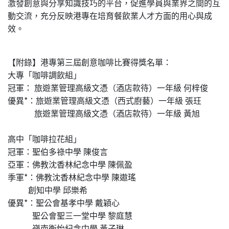
激發創意與分享知識技巧的平台，促進學員與業界之間的互
動交流，充分反映港專在培育餐飲業人才方面的用心與成
效。
【附錄】港專第三屆創意咖啡比賽得獎名單：
大專「咖啡調飲組」
冠軍： 旅遊業管理高級文憑（酒店款待）一年級 何梓俊
優異*：旅遊業管理高級文憑（西式廚藝）一年級 張玨
旅遊業管理高級文憑（酒店款待）一年級 黃旭
高中「咖啡拉花組」
冠軍：聖伯多祿中學 陳俊言
亞軍：佛教沈香林紀念中學 陳佩盈
季軍*：佛教沈香林紀念中學 陳遨瑤
創知中學 邱樂希
優異*：聖公會基孝中學 戴穎心
聖公會聖三一堂中學 黎庭慧
嶺南衡怡紀念中學 黃子琳