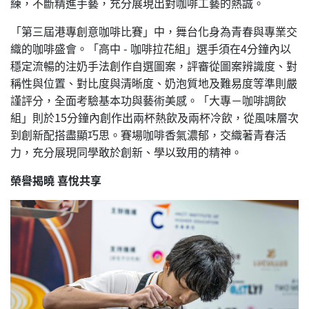
練，不斷精進手藝，充分展現出對咖啡工藝的熱誠。
「第三屆港專創意咖啡比賽」中，舞台化身為青春與專業交
織的咖啡盛會。「高中 - 咖啡拉花組」選手須在4分鐘內以
穩定流暢的注奶手法創作自選圖案，評審從圖案辨識度、對
稱性與位置、對比度與清晰度、奶泡質地及難易度等準則嚴
謹評分，全面考驗基本功與藝術美感。「大專－咖啡調飲
組」則於15分鐘內創作出兩杯熱飲及兩杯冷飲，從風味層次
到創新配搭盡顯巧思。賽場咖啡香氣濃郁，交織著青春活
力，充分展現同學敢於創新、學以致用的精神。
榮譽揭曉 喜悅共享