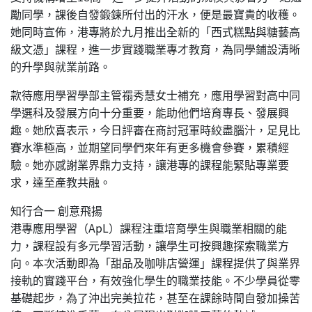
勵同學，課後自發鍛鍊所付出的汗水，便是最寶貴的收穫。
她同時宣佈，港專將於九月推出全新的「西式糕點與糖藝高
級文憑」課程，進一步實踐職業專才教育，為同學鋪設清晰
的升學與就業前路。
款待應用學習學部主管禤秀慧女士補充，應用學習對高中同
學選科及發展方向十分重要，能助他們培育專長、發展興
趣。她欣喜表示，今日評審在商討冠軍時絞盡腦汁，足見比
賽水準極高，並期望同學們來年有更多機會參賽，累積經
驗。她亦感謝業界鼎力支持，讓港專的課程能緊貼專業要
求，達至產教共融。
知行合一 創意飛揚
港專應用學習（ApL）課程注重培育學生與職業相關的能
力，課程設有多元學習活動，讓學生可按興趣探索職業方
向。本次活動即為「甜品及咖啡店營運」課程提供了與業界
接軌的實踐平台，有效強化學生的職業技能。不少學員從零
基礎起步，為了沖出完美拉花，甚至在課餘時間自發加操苦