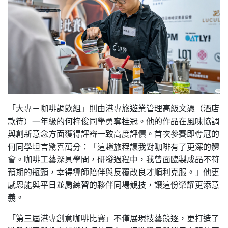
「大專－咖啡調飲組」則由港專旅遊業管理高級文憑（酒店
款待）一年級的何梓俊同學勇奪桂冠。他的作品在風味協調
與創新意念方面獲得評審一致高度評價。首次參賽即奪冠的
何同學坦言驚喜萬分：「這趟旅程讓我對咖啡有了更深的體
會。咖啡工藝深具學問，研發過程中，我曾面臨製成品不符
預期的瓶頸，幸得導師陪伴與反覆改良才順利克服。」他更
感恩能與平日並肩練習的夥伴同場競技，讓這份榮耀更添意
義。
「第三屆港專創意咖啡比賽」不僅展現技藝競逐，更打造了