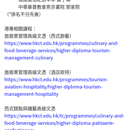
中華基督教會燕京書院 郭家熙
（*排名不分先後）
港專相關課程：
旅遊業管理高級文憑（西式廚藝）
https://www.hkct.edu.hk/programmes/culinary-and-
food-beverage-services/higher-diploma-tourism-
management-culinary
旅遊業管理高級文憑（酒店款待）
https://www.hkct.edu.hk/programmes/tourism-
aviation-hospitality/higher-diploma-tourism-
management-hospitality
西式糕點與糖藝高級文憑
https://www.hkct.edu.hk/tc/programmes/culinary-and-
food-beverage-services/higher-diploma-patisserie-
confectionery