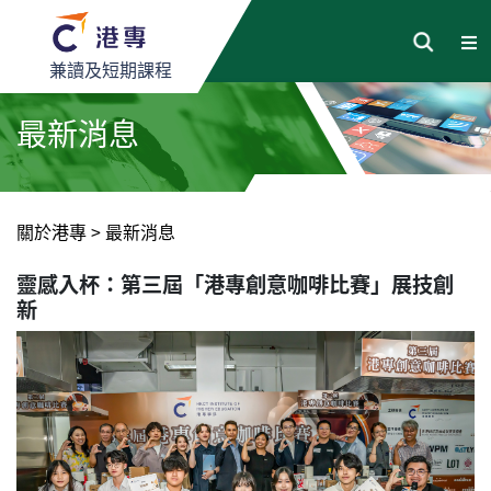
兼讀及短期課程
最新消息
關於港專
>
最新消息
靈感入杯：第三屆「港專創意咖啡比賽」展技創
新