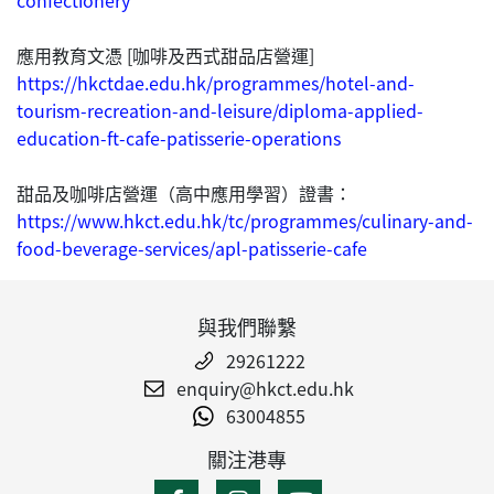
應用教育文憑 [咖啡及西式甜品店營運]
https://hkctdae.edu.hk/programmes/hotel-and-
tourism-recreation-and-leisure/diploma-applied-
education-ft-cafe-patisserie-operations
甜品及咖啡店營運（高中應用學習）證書：
https://www.hkct.edu.hk/tc/programmes/culinary-and-
food-beverage-services/apl-patisserie-cafe
與我們聯繫
29261222
enquiry@hkct.edu.hk
63004855
關注港專