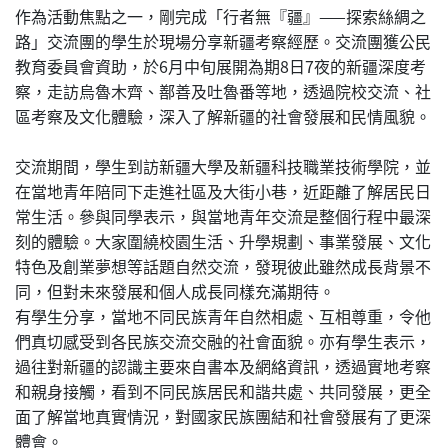
作為活動焦點之一，剛完成「行者無『疆』——探索絲綢之
路」交流團的學生於現場分享新疆考察經歷。交流團獲公民
教育委員會資助，於6月中旬展開為期8日7夜的新疆深度考
察，走訪烏魯木齊、鄯善及吐魯番等地，透過院校交流、社
區考察及文化體驗，深入了解新疆的社會發展和民情風貌。
交流期間，學生到訪新疆大學及新疆科技職業技術學院，並
在當地青年陪同下走進社區及大街小巷，近距離了解居民日
常生活。參與同學表示，與當地青年交流是整個行程中最深
刻的體驗。大家圍繞校園生活、升學規劃、事業發展、文化
特色及創業夢想等話題自然交流，發現彼此雖然成長背景不
同，但對未來發展和個人成長同樣充滿期待。
有學生分享，當地不同民族青年自然相處、互相尊重，令他
們真切感受到各民族交流交融的社會面貌。亦有學生表示，
過往對新疆的認識主要來自書本及網絡資訊，透過實地考察
和親身接觸，看到不同民族居民和諧共處、共同發展，更全
面了解當地真實情況，對國家民族團結和社會發展有了更深
體會。