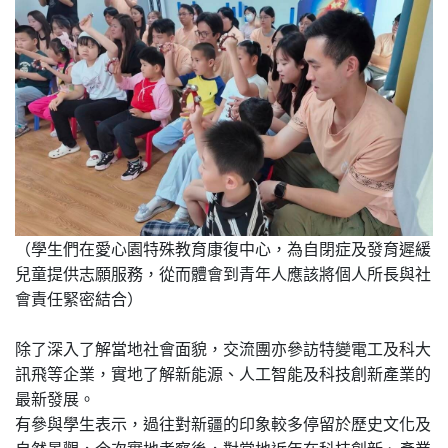
（學生們在愛心園特殊教育康復中心，為自閉症及發育遲緩
兒童提供志願服務，從而體會到青年人應該將個人所長與社
會責任緊密結合）
除了深入了解當地社會面貌，交流團亦參訪特變電工及科大
訊飛等企業，實地了解新能源、人工智能及科技創新產業的
最新發展。
有參與學生表示，過往對新疆的印象較多停留於歷史文化及
自然景觀，今次實地考察後，對當地近年在科技創新、產業