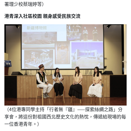
署理少校蔡瑞婷等）
港青深入社區校園 親身感受民族交流
（4位港專同學主持「行者無『疆』——探索絲綢之路」分
享會，將這份對祖國西北歷史文化的熱忱，傳遞給現場的每
一位香港青年。）