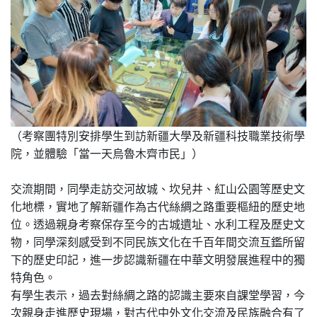
（考察團特別安排學生到訪新疆大學及新疆科技職業技術學
院，並體驗「當一天烏魯木齊市民」）
交流期間，同學走訪交河故城、坎兒井、紅山公園等歷史文
化地標，實地了解新疆作為古代絲綢之路重要樞紐的歷史地
位。透過親身考察保存至今的古城遺址、水利工程及歷史文
物，同學深刻感受到不同民族文化在千百年間交流互鑑所留
下的歷史印記，進一步認識新疆在中華文明發展進程中的獨
特角色。
有學生表示，過去對絲綢之路的認識主要來自課堂學習，今
次親身走進歷史現場，對古代中外文化交流及民族融合有了