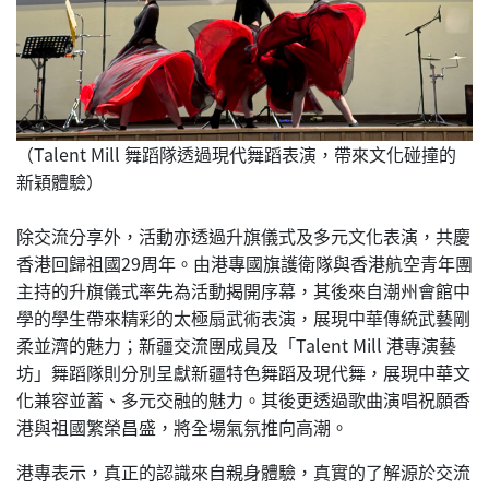
（Talent Mill 舞蹈隊透過現代舞蹈表演，帶來文化碰撞的
新穎體驗）
除交流分享外，活動亦透過升旗儀式及多元文化表演，共慶
香港回歸祖國29周年。由港專國旗護衛隊與香港航空青年團
主持的升旗儀式率先為活動揭開序幕，其後來自潮州會館中
學的學生帶來精彩的太極扇武術表演，展現中華傳統武藝剛
柔並濟的魅力；新疆交流團成員及「Talent Mill 港專演藝
坊」舞蹈隊則分別呈獻新疆特色舞蹈及現代舞，展現中華文
化兼容並蓄、多元交融的魅力。其後更透過歌曲演唱祝願香
港與祖國繁榮昌盛，將全場氣氛推向高潮。
港專表示，真正的認識來自親身體驗，真實的了解源於交流