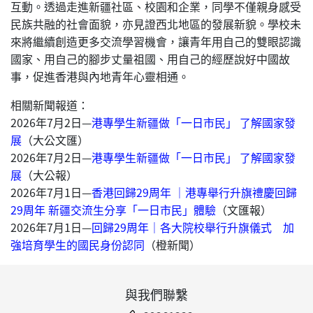
互動。透過走進新疆社區、校園和企業，同學不僅親身感受
民族共融的社會面貌，亦見證西北地區的發展新貌。學校未
來將繼續創造更多交流學習機會，讓青年用自己的雙眼認識
國家、用自己的腳步丈量祖國、用自己的經歷說好中國故
事，促進香港與內地青年心靈相通。
相關新聞報道：
2026年7月2日—
港專學生新疆做「一日市民」 了解國家發
展
（大公文匯）
2026年7月2日—
港專學生新疆做「一日市民」 了解國家發
展
（大公報）
2026年7月1日—
香港回歸29周年 ｜港專舉行升旗禮慶回歸
29周年 新疆交流生分享「一日市民」體驗
（文匯報）
2026年7月1日—
回歸29周年｜各大院校舉行升旗儀式 加
強培育學生的國民身份認同
（橙新聞）
與我們聯繫