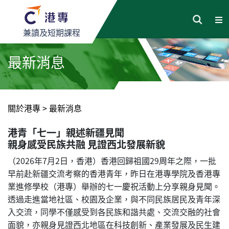
兼讀及短期課程
最新消息
關於港專
>
最新消息
港青「七一」親述新疆見聞
親身感受民族共融 見證西北發展新貌
（2026年7月2日，香港）香港回歸祖國29周年之際，一批
早前赴新疆交流考察的香港青年，昨日在港專學院及香港專
業進修學校（港專）舉辦的七一慶祝活動上分享親身見聞。
透過走進當地社區、校園及企業，與不同民族居民及青年深
入交流，同學不僅感受到各民族和諧共處、交流交融的社會
面貌，亦親身見證西北地區在科技創新、產業發展及民生建