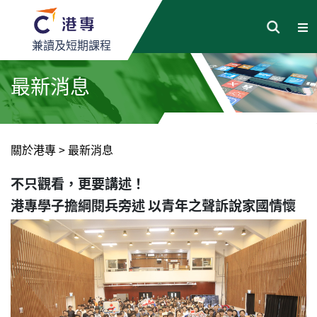
兼讀及短期課程
最新消息
關於港專
>
最新消息
不只觀看，更要講述！
港專學子擔綱閱兵旁述 以青年之聲訴說家國情懷