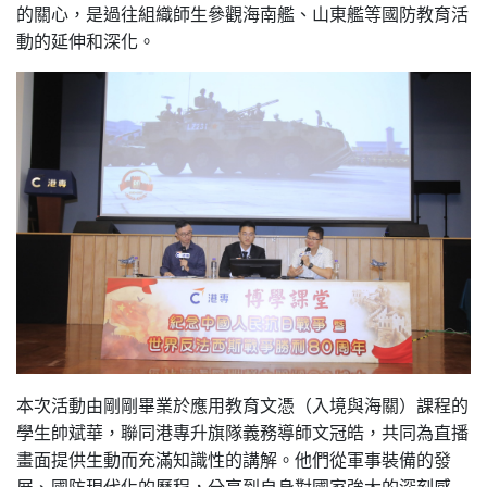
的關心，是過往組織師生參觀海南艦、山東艦等國防教育活
動的延伸和深化。
本次活動由剛剛畢業於應用教育文憑（入境與海關）課程的
學生帥斌華，聯同港專升旗隊義務導師文冠皓，共同為直播
畫面提供生動而充滿知識性的講解。他們從軍事裝備的發
展、國防現代化的歷程，分享到自身對國家強大的深刻感