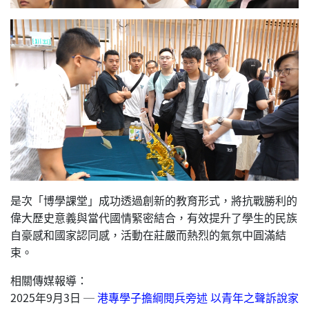
是次「博學課堂」成功透過創新的教育形式，將抗戰勝利的
偉大歷史意義與當代國情緊密結合，有效提升了學生的民族
自豪感和國家認同感，活動在莊嚴而熱烈的氣氛中圓滿結
束。
相關傳媒報導：
2025年9月3日 ─
港專學子擔綱閱兵旁述 以青年之聲訴說家