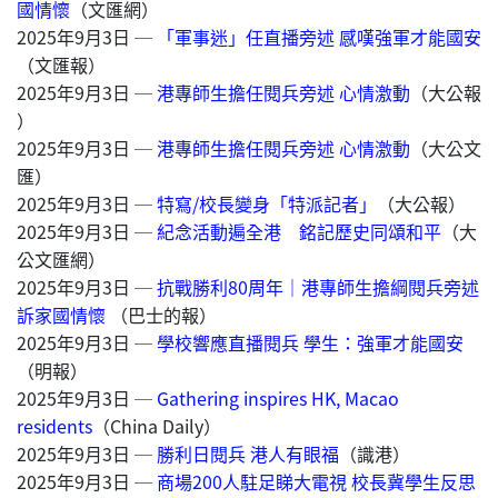
國情懷
（文匯網）
2025年9月3日 ─
「軍事迷」任直播旁述 感嘆強軍才能國安
（文匯報）
2025年9月3日 ─
港專師生擔任閱兵旁述 心情激動
（大公報
）
2025年9月3日 ─
港專師生擔任閱兵旁述 心情激動
（大公文
匯）
2025年9月3日 ─
特寫/校長變身「特派記者」
（大公報）
2025年9月3日 ─
紀念活動遍全港 銘記歷史同頌和平
（大
公文匯網）
2025年9月3日 ─
抗戰勝利80周年｜港專師生擔綱閱兵旁述
訴家國情懷
（巴士的報）
2025年9月3日 ─
學校響應直播閱兵 學生：強軍才能國安
（明報）
2025年9月3日 ─
Gathering inspires HK, Macao
residents
（China Daily）
2025年9月3日 ─
勝利日閱兵 港人有眼福
（識港）
2025年9月3日 ─
商場200人駐足睇大電視 校長冀學生反思