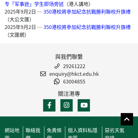
专「军事迷」学生即场旁述
（港人講地）
2025年9月2日 ─
350港校將參加紀念抗戰勝利聯校升旗禮
（大公文匯）
2025年9月2日 ─
350港校將參加紀念抗戰勝利聯校升旗禮
（文匯網）
與我們聯繫
29261222
enquiry@hkct.edu.hk
63004855
關注港專
網站地
聯絡我
免責條
個人資料私隱
惡劣天氣
圖
們
例
政策
安排