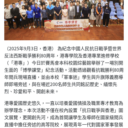
（2025年9月3日，香港） 為紀念中國人民抗日戰爭暨世界
反法西斯戰爭勝利80周年，港專學院及香港專業進修學校
（「港專」）今日於賽馬會本科校園綜藝館舉辦了一場別開
生面的「博學課堂」紀念活動。活動透過觀看抗戰勝利80周
年閱兵現場直播，並由本校「軍事迷」學生與升旗隊義務導
師即場旁述，與在場近200名師生共同銘記歷史、緬懷先
烈、珍愛和平、開創未來。
港專愛國歷史悠久，一直以培養愛國情操及職業專才教育為
辦學理念。本次活動不僅在校內設置「抗日戰爭與香港」圖
文展覽，更開創先河，成為首間讓學生及導師在國家級閱兵
直播中擔任旁述的高等院校，展現青年一代對國家軍事發展