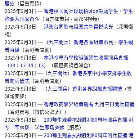
歷史
（星島頭條）
2025年9月3日 ─
香港校长阅兵现场拍vlog鼓励学生，学生
称要为国家奋斗
（南方都市報 - 南都N視頻）
2025年9月3日 ─
港澳台同胞与祖国共享喜悦荣光
（深圳衛
視）
2025年9月3日 ─
（九三閱兵）香港各區組織市民、學生觀
看直播
（香港新聞網）
2025年9月3日 ─
本港今早有學校組織師生收看閱兵直播
（33：13-34：13）
（鳳凰衛視香港台）
2025年9月3日 ─
（九三閱兵）香港多家中小學安排學生收
看閱兵儀式
（香港新聞網）
2025年9月3日 ─
（九三閱兵）香港各界組織直播觀禮
（香
港新聞網）
2025年9月3日 ─
香港政商學界組織觀看 九月三日閱兵直播
（香港商報（微信公眾號））
2025年9月3日 ─
200师生观看抗战胜利80周年阅兵直播 港
专「军事迷」学生即场旁述
（網易）
2025年9月3日 ─
200师生观看抗战胜利80周年阅兵直播 港