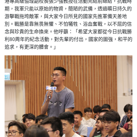
港專高級協理副校長張少強教授在活動完結前總結，抗戰時
期，我軍只能以原始的物資，簡陋的武備，透過曠日持久的
游擊戰拖垮敵軍，與大家今日所見的國家先進軍備天差地
別。戰勝是靠無畏無懼、不怕犧牲、浴血奮戰，以不屈的信
念與珍貴的生命換來。他呼籲：「希望大家都從今日抗戰勝
利80周年的紀念活動，對先輩的付出，國家的圖強，和平的
追求，有更深的體會。」