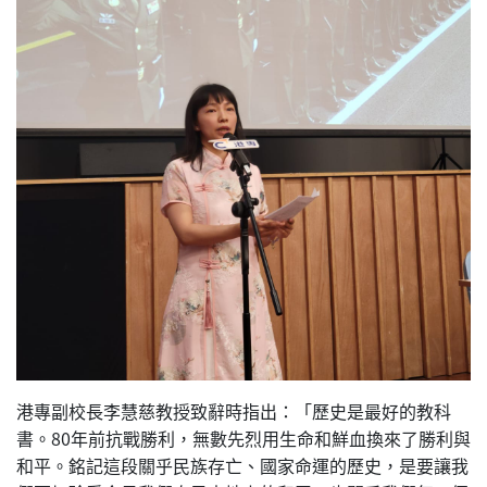
港專副校長李慧慈教授致辭時指出：「歷史是最好的教科
書。80年前抗戰勝利，無數先烈用生命和鮮血換來了勝利與
和平。銘記這段關乎民族存亡、國家命運的歷史，是要讓我