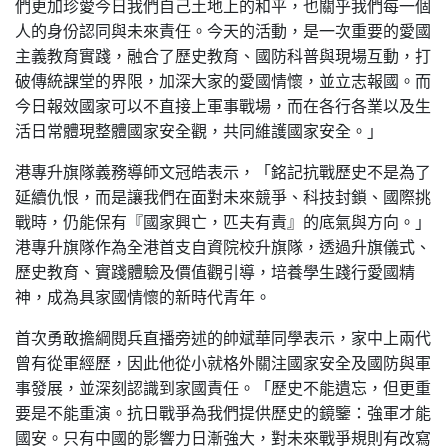
們更加珍愛今日我們自己土地上的和平，也關乎我們每一個
人的身份認同與未來責任。今天的活動，是一次重要的愛國
主義教育實踐，融合了歷史教育、國防科普與現場互動，打
破傳統課堂的界限，加深大家的愛國情懷，並立志報國。而
今日報效國家可以不直接上軍事戰場，而在各行各業以及生
活日常體現整體國家安全觀，共同維護國家安全。」
港專升旗隊義務導師文冠皓表示，「銘記抗戰歷史不是為了
延續仇恨，而是讓我們在面對未來競爭、科技封鎖、國際挑
戰時，仍能保有『國家興亡，匹夫有責』的底氣與方向。」
港專升旗隊作為全港首支自資院校升旗隊，透過升旗儀式、
歷史教育、實踐體驗及價值觀引導，培養學生踐行愛國精
神，成為具家國情懷的新時代青年。
首次勇敢擔綱閱兵直播旁述的帥斌華同學表示，家中上兩代
曾有從軍經歷，因此他從小就格外關注國家安全及國防與軍
事發展，並深刻認識到家國責任。「歷史不能遺忘，但更重
要是不能重演。抗日戰爭為我們提供歷史的鏡鑒：強軍才能
國安。只有中國的影響力日漸強大，對未來戰爭規則有改寫