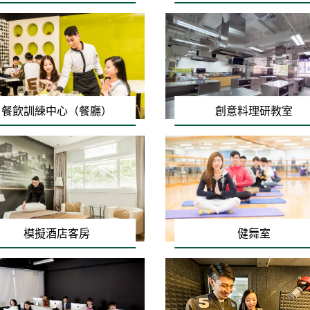
餐飲訓練中心（餐廳）
創意料理研教室
模擬酒店客房
健舞室