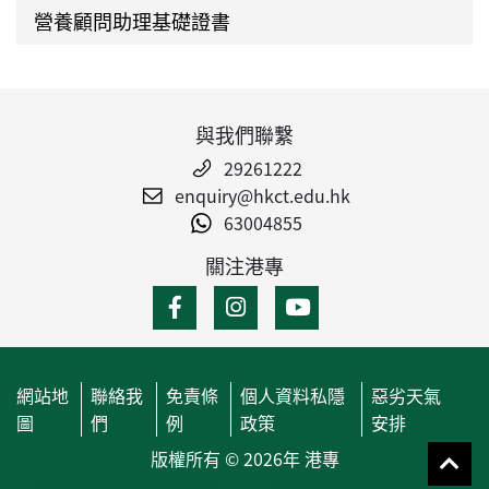
營養顧問助理基礎證書
與我們聯繫
29261222
enquiry@hkct.edu.hk
63004855
關注港專
網站地
聯絡我
免責條
個人資料私隱
惡劣天氣
圖
們
例
政策
安排
版權所有 © 2026年 港專