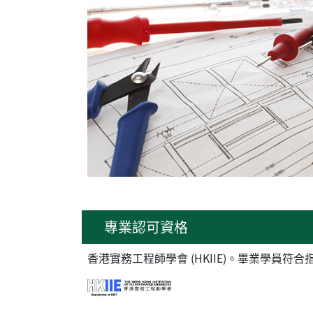
專業認可資格
香港實務工程師學會 (HKIIE)。畢業學員