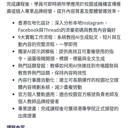
完成課程後，學員可即時將所學應用於校園或機構宣傳推
廣或個人專業品牌經營，提升內容質素及整體營運效率。
香港在地化設計：深入分析本地Instagram、
Facebook與Threads的流量密碼與教育內容偏好
9大實戰工作流程：系統教授AI生成貼文、短片與互
動內容的完整流程，一學即用
獨家AI提示詞模板：提供高效且可重複使用的指
令，涵蓋吸睛開頭、標題、標籤與全文生成
熱門話題發掘：教導如何用AI快速找到市場趨勢與
教育界熱門話題，保持內容時效性
內容行事曆自動化：建立可長期運作的校園社交媒
體內容規劃系統，減少重複勞動
官方個人雙軌適用：適合校園官方帳號負責老師及
個人教師品牌經營者
專業證書：完成課程後可獲得港專學院正式頒發的
出席證書
課程內容