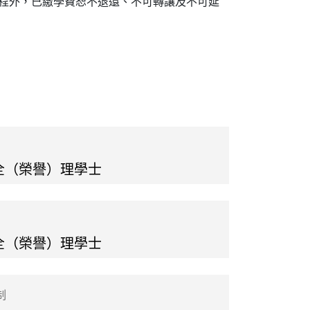
程外，已繳學費恕不退還、不可轉讓及不可延
全（榮譽）理學士
全（榮譽）理學士
制