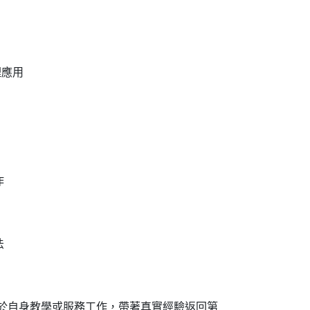
理應用
作
法
於自身教學或服務工作，帶著真實經驗返回第