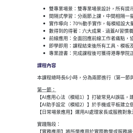
雙專業場景：雙專業場景設計，所有提
間隔式學習：分兩節上課，中間相隔一
實作導向：70%動手實作，每模組設大
數得到的得著：六大成果 - 涵蓋AI習
前線應用：全面回應前線工作者痛點，協
即學即用：課程結束後所有工具、模板
專業證書：完成課程後可獲得港專學院
課程內容
本課程總時長6小時，分為兩節進行（第一節
第一節：
【AI應用心法（模組1）】打破常見AI誤區
【AI助手設定（模組2）】於手機或平板建立
【日常場景應用】運用AI處理家長或服務對
實踐階段：
【實務應用】將所學應用於實際教學或服務場