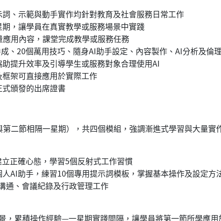
示詞、示範與動手實作均針對教育及社會服務日常工作
星期，讓學員在真實教學或服務場景中實踐
量應用內容，課堂完成教學或服務任務
慣養成、20個萬用技巧、隨身AI助手設定、內容製作、AI分析及倫
助提升效率及引導學生或服務對象合理使用AI
及框架可直接應用於實際工作
正式頒發的出席證書
與第二節相隔一星期），共四個模組，強調漸進式學習與大量實
，建立正確心態，學習5個反射式工作習慣
個人AI助手，練習10個專用提示詞模板，掌握基本操作及設定方
象溝通、會議紀錄及行政管理工作
景，累積操作經驗—一星期實踐間隔，讓學員將第一節所學應用