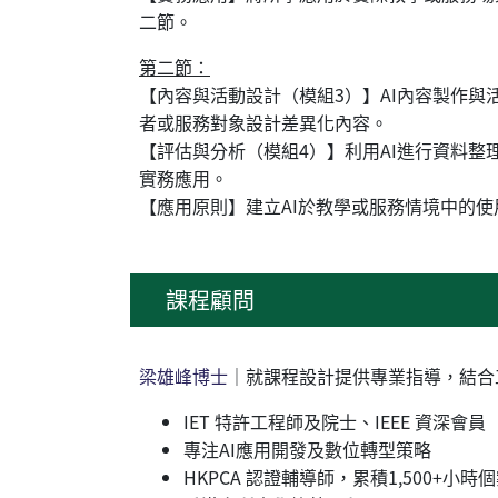
二節。
第二節：
【內容與活動設計（模組3）】AI內容製作與
者或服務對象設計差異化內容。
【評估與分析（模組4）】利用AI進行資料
實務應用。
【應用原則】建立AI於教學或服務情境中的
課程顧問
梁雄峰博士
｜就課程設計提供專業指導，結合
IET 特許工程師及院士、IEEE 資深會員
專注AI應用開發及數位轉型策略
HKPCA 認證輔導師，累積1,500+小時