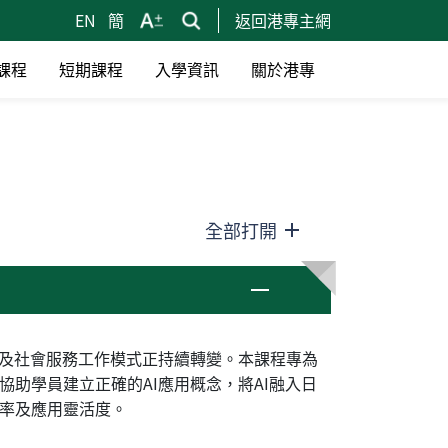
EN
簡
返回港專主網
課程
短期課程
入學資訊
關於港專
全部打開
育及社會服務工作模式正持續轉變。本課程專為
協助學員建立正確的AI應用概念，將AI融入日
率及應用靈活度。