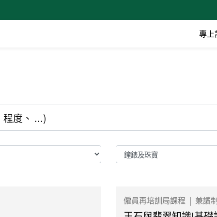
專上
僱員再培訓局課程
|
兼讀
玉石與翡翠知識I基礎證