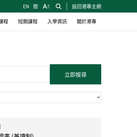
EN
簡
返回港專主網
課程
短期課程
入學資訊
關於港專
立即搜尋
制
書 (兼讀制)