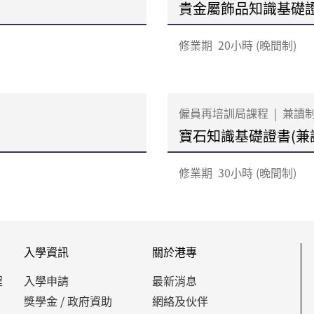
貴金屬飾品知識基礎證書
修業期
20小時 (晚間制)
僱員再培訓局課程
|
兼讀
寶石知識基礎證書(兼
修業期
30小時 (晚間制)
入學資訊
關於港專
程
入學申請
最新消息
獎學金 / 政府資助
網絡及伙伴