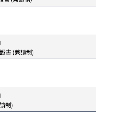
制
證書 (兼讀制)
制
讀制)