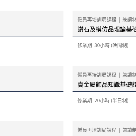
僱員再培訓局課程
|
兼讀
)
鑽石及模仿品理論基礎
修業期
30小時 (晚間制)
僱員再培訓局課程
|
兼讀
貴金屬飾品知識基礎證書
修業期
20小時 (半日制)
僱員再培訓局課程
|
兼讀