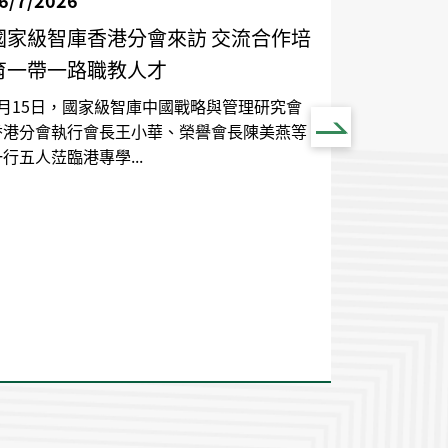
6/7/2026
國家級智庫香港分會來訪 交流合作培
育一帶一路職教人才
15/7/202
7月15日，國家級智庫中國戰略與管理研究會
香港分會執行會長王小華、榮譽會長陳美燕等
大專運動
行五人𦲷臨港專學...
線並進 勇
運日 ×
實力
從競技賽場
生近期全面
樂跑及社區健