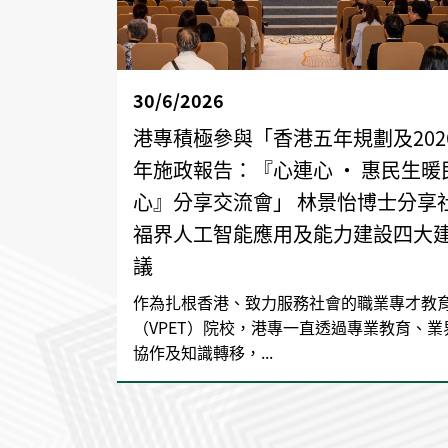
30/6/2026
港專積極參與「香港五年規劃及202
年施政報告：『心連心 • 惠民生暖
心』分享交流會」 林景怡博士分享
福界人工智能應用及能力建設四大
議
作為扎根香港、致力服務社會的職業專才教
（VPET）院校，港專一直透過專業教育、業
協作及知識轉移，...