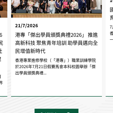
1
21/7/2026
6
港專「傑出學員頒獎典禮2026」 推進
一
民
高新科技 聚焦青年培訓 助學員邁向全
社
民增值新時代
建
香港專業進修學校（「港專」）職業訓練學院
於2026年7月21日假賽馬會本科校園舉辦「傑
出學員頒獎典禮...
育
界