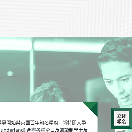
立即
報名
，港專開始與英國百年知名學府 - 新特蘭大學
y of Sunderland) 合辦各種全日及兼讀制學士及