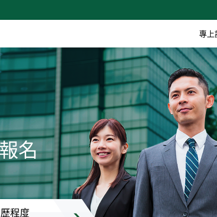
專上
受報名
學歷程度