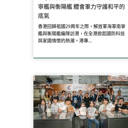
寧艦與衡陽艦 體會軍力守護和平的
底氣
香港回歸祖國29周年之際，解放軍海軍南寧
艦與衡陽艦編隊訪港，在全港掀起國防科技
與家國情懷的熱潮。港專...