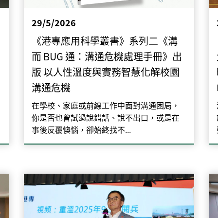
29/5/2026
《港專應用科學叢書》系列二《溝
而 BUG 通：溝通危機處理手冊》出
版 以人性溫度與實務智慧化解校園
溝通危機
在學校、家庭或前線工作中面對溝通困局，
你是否也曾試過說錯話、說不出口，或是在
事後反覆懊惱，卻始終找不...