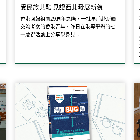
受民族共融 見證西北發展新貌
香港回歸祖國29周年之際，一批早前赴新疆
交流考察的香港青年，昨日在港專舉辦的七
一慶祝活動上分享親身見...