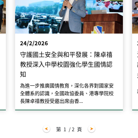
24/2/2026
守護國土安全與和平發展：陳卓禧
教授深入中學校園強化學生國情認
知
為進一步推廣國情教育，深化各界對國家安
全體系的認識，全國政協委員、港專學院校
長陳卓禧教授受邀出席由香...
第
1
/ 2
頁