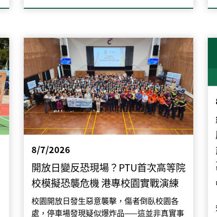
8/7/2026
開放日變反恐現場？PTU首次高等院
校模擬恐襲危機 港專校園實戰演練
校園開放日發生惡意襲擊，傷者倒臥校園各
處，停車場發現疑似爆炸品——這並非真實事