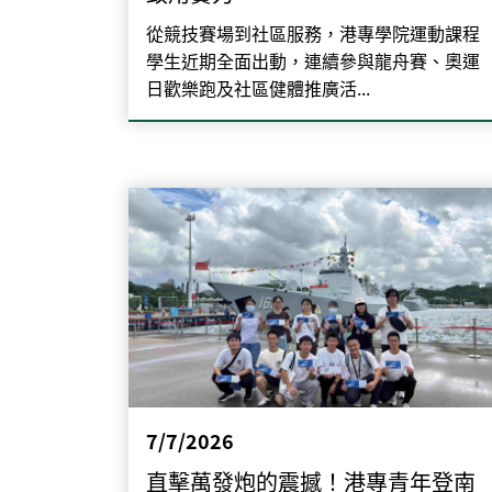
從競技賽場到社區服務，港專學院運動課程
學生近期全面出動，連續參與龍舟賽、奧運
日歡樂跑及社區健體推廣活...
7/7/2026
直擊萬發炮的震撼！港專青年登南