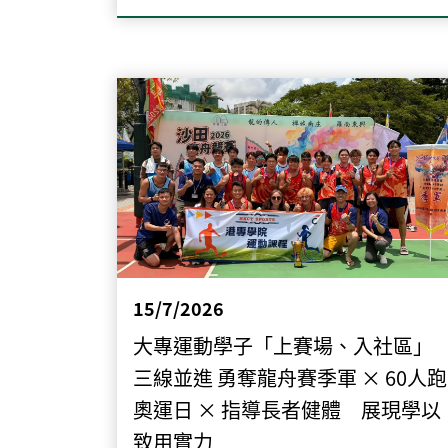
15/7/2026
大專運動學子「上賽場、入社區」
三線並進 勇奪龍舟賽季軍 × 60人跑
奧運日 × 指導長者健體 展現學以
致用實力