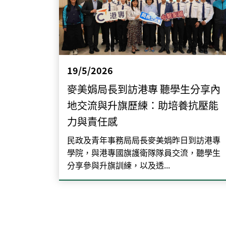
19/5/2026
麥美娟局長到訪港專 聽學生分享內
地交流與升旗歷練：助培養抗壓能
力與責任感
民政及青年事務局局長麥美娟昨日到訪港專
學院，與港專國旗護衛隊隊員交流，聽學生
分享參與升旗訓練，以及透...