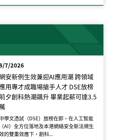
8/7/2026
網安新例生效兼迎AI應用潮 跨領域
應用專才成職場搶手人才 DSE放榜
前夕創科熱潮飊升 畢業起薪可達3.5
萬
中學文憑試（DSE）放榜在即，在人工智能
（AI）全方位落地及本港網絡安全新法規生
效的雙重效應下，創科...