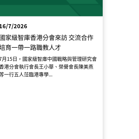
16/7/2026
國家級智庫香港分會來訪 交流合作
培育一帶一路職教人才
7月15日，國家級智庫中國戰略與管理研究會
香港分會執行會長王小華、榮譽會長陳美燕
等一行五人𦲷臨港專學...