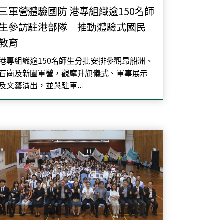
三軍營體驗國防 港專組織逾150名師
生參訪駐港部隊 推動體驗式國民
教育
港專組織逾150名師生分批安排參觀昂船洲、
石崗及新圍軍營，觀摩升旗儀式、軍事展示
及文藝演出，並與駐軍...