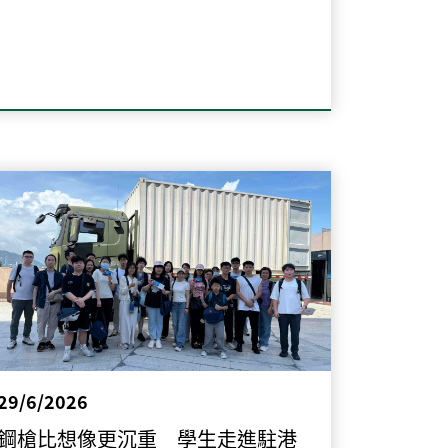
29/6/2026
鋼槍比想像更沉重 學生走進駐港