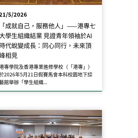
21/5/2026
「成就自己，服務他人」——港專七
大學生組織結業 見證青年領袖於AI
時代蛻變成長：同心同行，未來頂
峰相見
港專學院及香港專業進修學校（「港專」）
於2026年5月21日假賽馬會本科校園地下綜
藝館舉辦「學生組織...