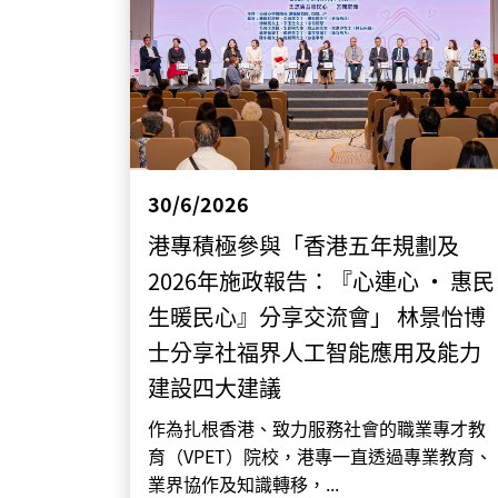
30/6/2026
港專積極參與「香港五年規劃及
2026年施政報告：『心連心 • 惠民
生暖民心』分享交流會」 林景怡博
士分享社福界人工智能應用及能力
建設四大建議
作為扎根香港、致力服務社會的職業專才教
育（VPET）院校，港專一直透過專業教育、
業界協作及知識轉移，...