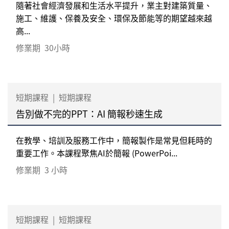
隨著社會經濟發展和生活水平提升，業主對建築質量、
施工、維護、保養及安全、環保及節能等的期望越來越
高...
修業期
30小時
短期課程
|
短期課程
告別做不完的PPT：AI 簡報秒速生成
在教學、培訓及服務工作中，簡報製作是常見但耗時的
重要工作。本課程聚焦AI於簡報 (PowerPoi...
修業期
3 小時
短期課程
|
短期課程