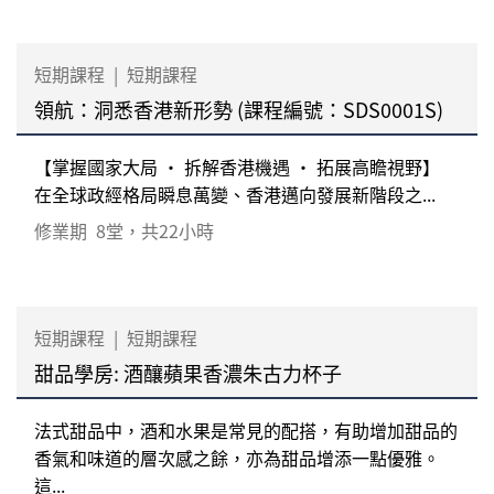
短期課程
|
短期課程
領航：洞悉香港新形勢 (課程編號：SDS0001S)
【掌握國家大局 ‧ 拆解香港機遇 ‧ 拓展高瞻視野】
在全球政經格局瞬息萬變、香港邁向發展新階段之...
修業期
8堂，共22小時
短期課程
|
短期課程
甜品學房: 酒釀蘋果香濃朱古力杯子
法式甜品中，酒和水果是常見的配搭，有助增加甜品的
香氣和味道的層次感之餘，亦為甜品增添一點優雅。
這...