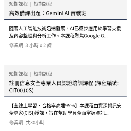
短期課程
|
短期課程
高效備課出題：Gemini AI 實戰班
隨著人工智能技術迅速發展，AI已逐步應用於學習支援
及內容整理與分析工作。本課程聚焦Google G...
修業期
3 小時 x 2 課
短期課程
|
短期課程
註冊信息安全專業人員認證培訓課程 (課程編號:
CIT0010S)
【全線上學習．合格率高達95%】本課程由資深資訊安
全專家(CISI)授課，旨在幫助學員全面掌握資訊...
修業期
共30小時