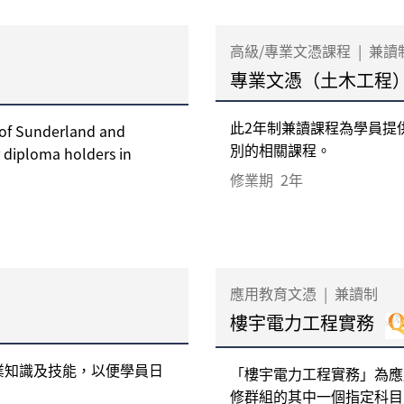
高級/專業文憑課程
|
兼讀
專業文憑（土木工程
此2年制兼讀課程為學員提
 of Sunderland and
別的相關課程。
 diploma holders in
修業期
2年
應用教育文憑
|
兼讀制
樓宇電力工程實務
業知識及技能，以便學員日
「樓宇電力工程實務」為應
修群組的其中一個指定科目，