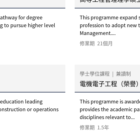
pathway for degree
This programme expand s
ng to pursue higher level
profession to adopt new 
Management....
修業期
21個月
學士學位課程
|
兼讀制
電機電子工程（榮譽
 education leading
This programme is awarde
construction or operations
provides the academic pa
disciplines relevant to...
修業期
1.5年