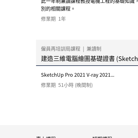
此一年制兼讀課程教授電機工程的基礎知識
別的相關課程。
修業期
1年
僱員再培訓局課程
|
兼讀制
建造三維電腦繪圖基礎證書 (Sketch
SketchUp Pro 2021 V-ray 2021...
修業期
51小時 (晚間制)