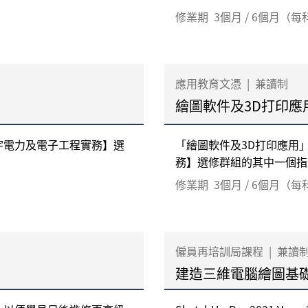
修業期
3個月 / 6個月（
應用教育文憑
|
兼讀制
繪圖軟件及3D打印應
宇電力及電子工程實務】選
「繪圖軟件及3D打印應用
務】選修群組的其中一個指定
修業期
3個月 / 6個月（
僱員再培訓局課程
|
兼讀
建造三維電腦繪圖基礎證書