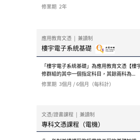
修業期
2年
應用教育文憑
|
兼讀制
樓宇電子系統基礎
「樓宇電子系統基礎」為應用教育文憑【樓
修群組的其中一個指定科目，其餘兩科為...
修業期
3個月 / 6個月（每科計）
文憑/證書課程
|
兼讀制
專科文憑課程（電機）