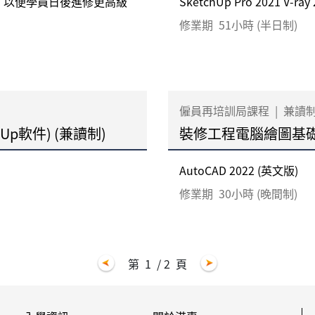
，以便學員日後進修更高級
SketchUp Pro 2021 V-ray 2
修業期
51小時 (半日制)
僱員再培訓局課程
|
兼讀
Up軟件) (兼讀制)
裝修工程電腦繪圖基礎證書
AutoCAD 2022 (英文版)
修業期
30小時 (晚間制)
第
1
/ 2
頁