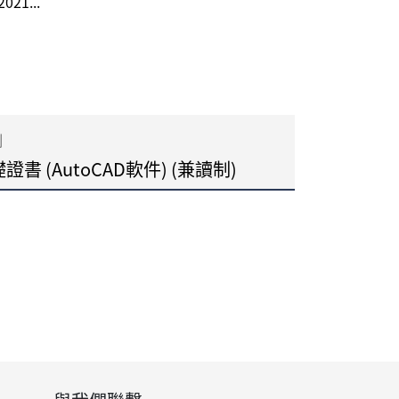
021...
制
 (AutoCAD軟件) (兼讀制)