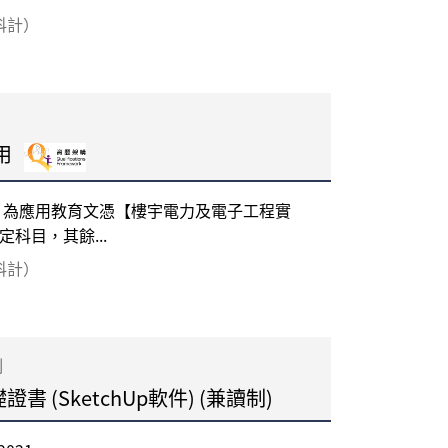
每科計）
用
」為應用教育文憑【樓宇電力及電子工程實
科目，其餘...
每科計）
制
 (SketchUp軟件) (兼讀制)