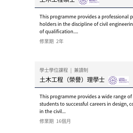
This programme provides a professional 
holders in the discipline of civil engineeri
of qualification....
修業期
2年
學士學位課程
|
兼讀制
土木工程（榮譽）理學士
This programme provides a wide range of
students to successful careers in design, 
in the civil...
修業期
16個月