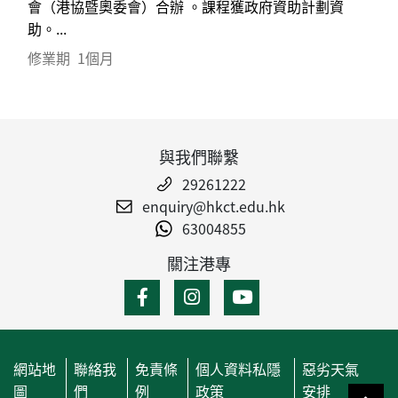
會（港協暨奧委會）合辦 。課程獲政府資助計劃資
助。...
修業期
1個月
與我們聯繫
29261222
enquiry@hkct.edu.hk
63004855
關注港專
網站地
聯絡我
免責條
個人資料私隱
惡劣天氣
圖
們
例
政策
安排