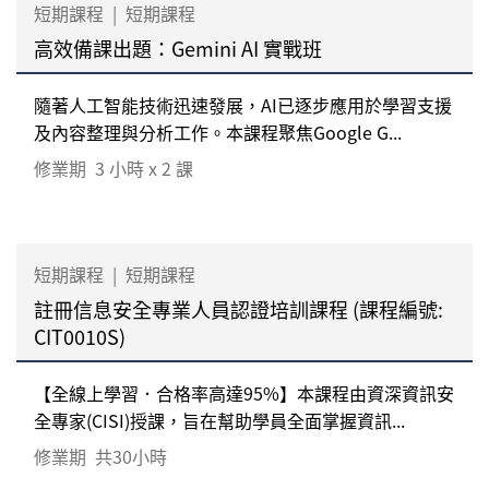
短期課程
|
短期課程
高效備課出題：Gemini AI 實戰班
隨著人工智能技術迅速發展，AI已逐步應用於學習支援
及內容整理與分析工作。本課程聚焦Google G...
修業期
3 小時 x 2 課
短期課程
|
短期課程
註冊信息安全專業人員認證培訓課程 (課程編號:
CIT0010S)
【全線上學習．合格率高達95%】本課程由資深資訊安
全專家(CISI)授課，旨在幫助學員全面掌握資訊...
修業期
共30小時