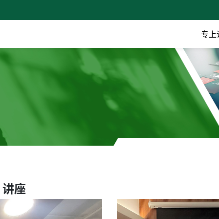
专上
”讲座