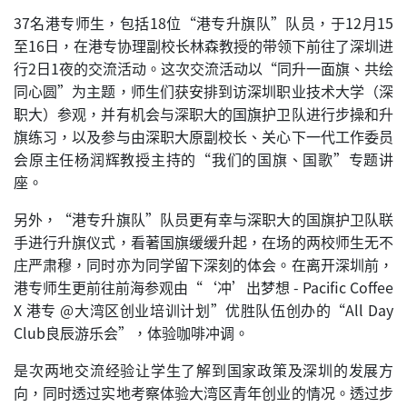
37名港专师生，包括18位“港专升旗队”队员，于12月15
至16日，在港专协理副校长林森教授的带领下前往了深圳进
行2日1夜的交流活动。这次交流活动以“同升一面旗、共绘
同心圆”为主题，师生们获安排到访深圳职业技术大学（深
职大）参观，并有机会与深职大的国旗护卫队进行步操和升
旗练习，以及参与由深职大原副校长、关心下一代工作委员
会原主任杨润辉教授主持的“我们的国旗、国歌”专题讲
座。
另外，“港专升旗队”队员更有幸与深职大的国旗护卫队联
手进行升旗仪式，看著国旗缓缓升起，在场的两校师生无不
庄严肃穆，同时亦为同学留下深刻的体会。在离开深圳前，
港专师生更前往前海参观由“‘冲’出梦想 - Pacific Coffee
X 港专 @大湾区创业培训计划”优胜队伍创办的“All Day
Club良辰游乐会”，体验咖啡冲调。
是次两地交流经验让学生了解到国家政策及深圳的发展方
向，同时透过实地考察体验大湾区青年创业的情况。透过步