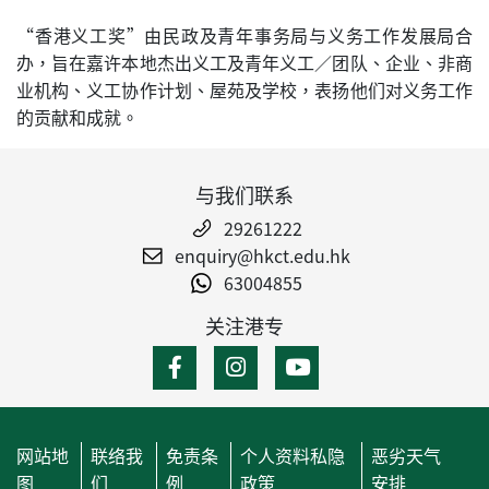
“香港义工奖”由民政及青年事务局与义务工作发展局合
办，旨在嘉许本地杰出义工及青年义工／团队、企业、非商
业机构、义工协作计划、屋苑及学校，表扬他们对义务工作
的贡献和成就。
与我们联系
29261222
enquiry@hkct.edu.hk
63004855
关注港专
网站地
联络我
免责条
个人资料私隐
恶劣天气
图
们
例
政策
安排