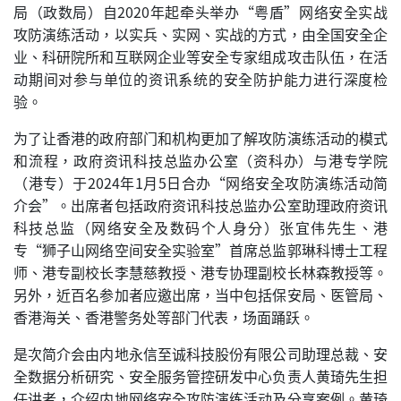
局（政数局）自2020年起牵头举办“粤盾”网络安全实战
攻防演练活动，以实兵、实网、实战的方式，由全国安全企
业、科研院所和互联网企业等安全专家组成攻击队伍，在活
动期间对参与单位的资讯系统的安全防护能力进行深度检
验。
为了让香港的政府部门和机构更加了解攻防演练活动的模式
和流程，政府资讯科技总监办公室（资科办）与港专学院
（港专）于2024年1月5日合办“网络安全攻防演练活动简
介会”。出席者包括政府资讯科技总监办公室助理政府资讯
科技总监（网络安全及数码个人身分）张宜伟先生、港
专“狮子山网络空间安全实验室”首席总监郭琳科博士工程
师、港专副校长李慧慈教授、港专协理副校长林森教授等。
另外，近百名参加者应邀出席，当中包括保安局、医管局、
香港海关、香港警务处等部门代表，场面踊跃。
是次简介会由内地永信至诚科技股份有限公司助理总裁、安
全数据分析研究、安全服务管控研发中心负责人黄琦先生担
任讲者，介绍内地网络安全攻防演练活动及分享案例。黄琦