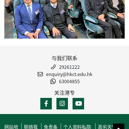
与我们联系
29261222
enquiry@hkct.edu.hk
63004855
关注港专
网站地
联络我
免责条
个人资料私隐
恶劣天气