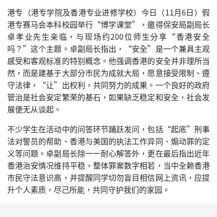
港专（港专学院及香港专业进修学校）今日（11月6日）假
港专赛马会本科校园举行“博学课堂”，邀得保安局副局长
卓孝业先生亲临，与现场约200位师生分享“香港安全
吗？”这个主题。卓副局长指出，“安全”是一个兼具主观
感受和客观标准的特别概念。他强调香港的安全并非理所当
然，而是建基于大部分市民为成就大局，愿意接受限制、遵
守法律，“让”出权利，共同努力的成果。一个良好的政府
管治是社会安定繁荣的基石，如果缺乏稳定和安全，社会发
展便无从谈起。
不少学生在活动中的问答环节踊跃发问，包括“起底”刑事
法对警员的帮助、香港与美国的执法工作异同、煽动罪的定
义等问题。卓副局长除一一耐心解答外，更在最后指出近年
香港治安情况维持平稳，整体罪案数字相若，当中全赖香港
市民守法意识高，并提醒同学切勿盲目相信网上资讯，应提
升个人素质，尽己所能，共同守护我们的家园。