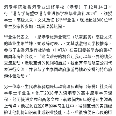
港专学院及香港专业进修学校（港专）于12月14日举
行“港专学院暨香港专业进修学校毕业典礼2024”，颁授
学士、高级文凭、文凭及证书予毕业生，现场超过800位毕
业生及家长参加，场面温馨热闹。
毕业生代表之一，是港专旅游业管理（航空服务）高级文凭
的毕业生陈兰妹，她致辞时表示，尤其感激得到学校推荐，
参与了由香港旅行社协会（HATA）在泰国曼谷举办的第47
届周年海外会议。“这次难得的机会让我可以与业界的精英
交流互动，汲取宝贵的见闻和启发。我更有幸与航空公司代
表进行交流，并参与了由泰国政府旅游局精心安排的特色旅
游体验活动。”
另一位毕业生代表程驿翔是运动管理及训练（荣誉）社会科
学学士毕业生。他于2018年入读港专的高中应用学习课
程，经历毅进文凭和高级文凭，转眼间为6年的港专生涯画
上句点。他提到在这6年的学习生涯中，得到宝贵的实践经
验让他能将知识转化成职业技能，毕业后很快便在心仪的运