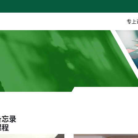
专上
备忘录
课程