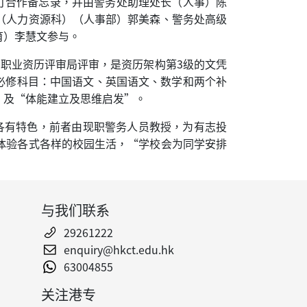
订合作备忘录，并由警务处助理处长（人事）陈
（人力资源科）（人事部）郭美森、警务处高级
育）李慧文参与。
及职业资历评审局评审，是资历架构第3级的文凭
个必修科目：中国语文、英国语文、数学和两个补
”及“体能建立及思维启发”。
各有特色，前者由现职警务人员教授，为有志投
体验各式各样的校园生活，“学校会为同学安排
与我们联系
29261222
enquiry@hkct.edu.hk
63004855
关注港专