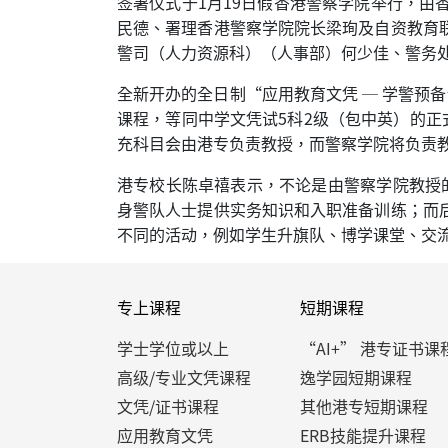
签署仪式于1月19日假香港警察学院举行，
民德、署理香港警察学院院长梁珣及自资教育
警司（人力资源科）（人事部）何少佳、警务
全新开办的全日制“应用教育文凭 ─ 学警预
课程，等同中学文凭试5科2级（包中英）的正
充科目会由港专负责教授，而警察学院将负责
港专校长陈卓禧表示，不论是由警察学院教授
身警队人士提供实务知识和入职准备训练；而
不同的活动，例如学生升旗队、博学课堂、交
专上课程
短期课程
学士学位或以上
“AI+” 港专证书课
高级/专业文凭课程
逸学园短期课程
文凭/证书课程
其他港专短期课程
应用教育文凭
ERB技能提升课程