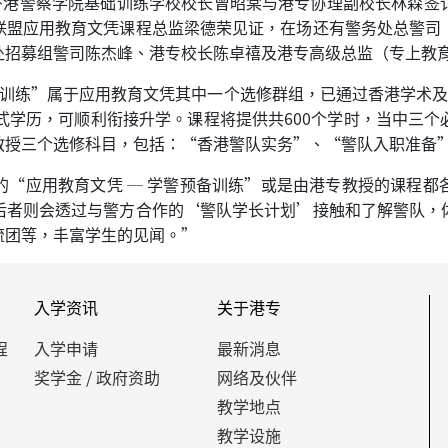
由香港警察学院基础训练学校校长曾昭棠与港专协理副校长林森签
联盟应用教育文凭课程总监梁德荣见证，在场还有警务处总警司
处招募组警司陈杰峰、港专校长陈卓禧及港专高级总监（专上教
备训练”属于应用教育文凭其中一个选修群组，已通过香港学术
式学历，可顺利衔接升学。课程将提供共600个学时，当中三
教授三个选修科目，包括：“香港警队实务”、“警队入职准备
的“应用教育文凭 ─ 学警预备训练”或是由港专教授的课程都
后者则会透过与警方合作的‘警队学长计划’接触和了解警队，
流团等，丰富学生的见闻。”
入学资讯
关于港专
程
入学申请
最新消息
奖学金 / 政府资助
网络及伙伴
教学地点
教学设施