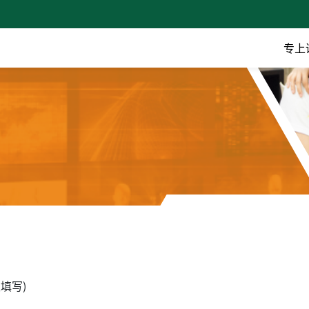
专上
填写)