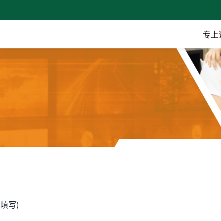
专上
填写)