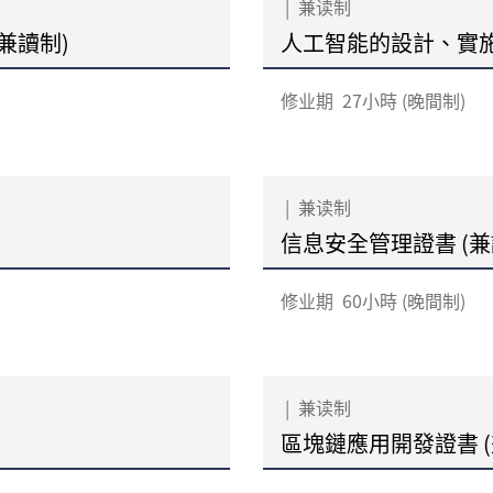
|
兼读制
兼讀制)
人工智能的設計、實施
修业期
27小時 (晚間制)
|
兼读制
信息安全管理證書 (兼
修业期
60小時 (晚間制)
|
兼读制
區塊鏈應用開發證書 (