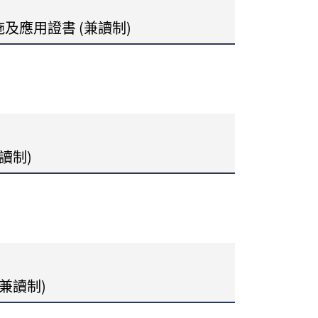
及應用證書 (兼讀制)
讀制)
兼讀制)