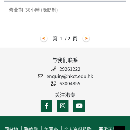
修业期
36小時 (晚間制)
第
1
/ 2
页
与我们联系
29261222
enquiry@hkct.edu.hk
63004855
关注港专
网站地
联络我
免责条
个人资料私隐
恶劣天气