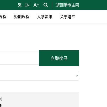
繁
EN
返回港专主网
课程
短期课程
入学资讯
关于港专
立即搜寻
制
凭